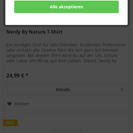
Alle akzeptieren
Nerdy By Nature T-Shirt
Ein nerdiges Shirt für alle Chemiker, Studenten, Professoren
oder einfach alle Chemie Fans die sich gern mit Formeln
umgeben. Mit diesem Shirt wirst du auf der Uni, Schule
oder Labor alle Blicke auf dich ziehen. Dieses, Nerdy by
Nature...
24,99 € *
Details
Merken
NEU