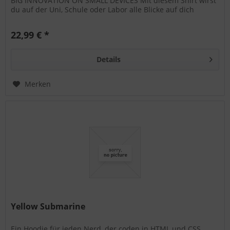
BIG INNOVATION ON SMALL DEVICES Mit diesem Shirt wirst
du auf der Uni, Schule oder Labor alle Blicke auf dich
ziehen....
22,99 € *
Details
Merken
Yellow Submarine
Ein Hoodie für jeden Nerd, der coden in HTML und CSS